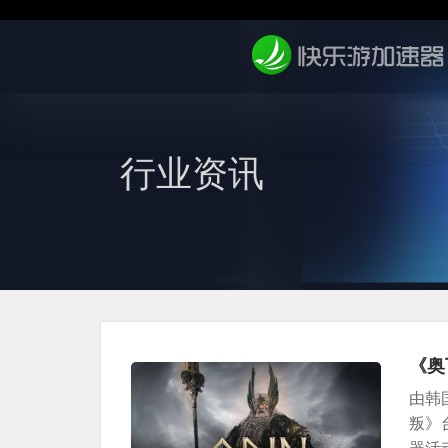
行业资讯
《奥
由韩
叛》