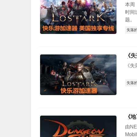
本周
时间
题。
失落
《失
享专
《失
失落
《地
线将
由NE
Mo