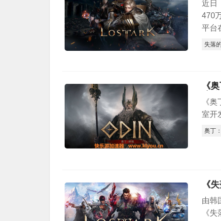
近日
47
平台
失落
《奥
戏的
《奥丁
室开
奥丁
《失
由韩国
《失