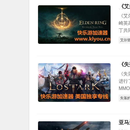
《艾尔登
情
《艾尔
崎英
丁共
艾尔
《失
《失
进行
MM
失落
亚马