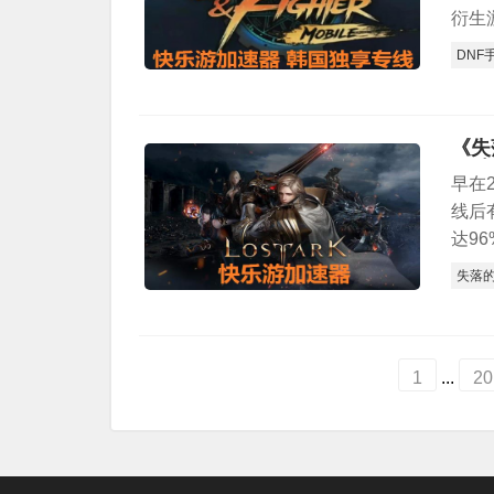
衍生
DNF
《失落
国独
早在
线后
达96
失落
1
...
20