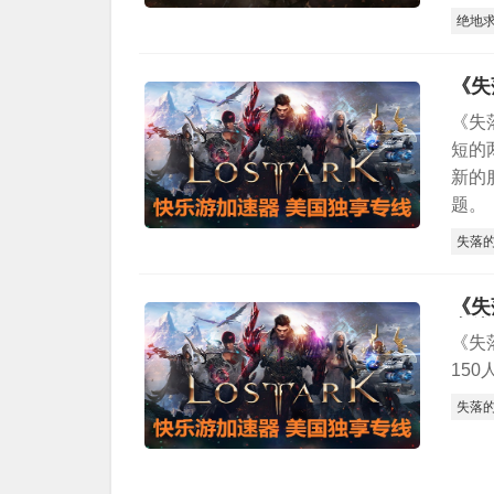
绝地
《失
《失
短的
新的
题。
失落
《失
专线
《失
150
失落