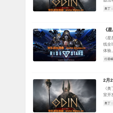
器活
奥丁
《星
线全球
体验
行星
2月
测
《奥丁
室开
奥丁