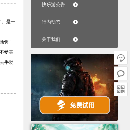
快乐游公告
件。是一
行内动态
关于我们
驰骋！
不受某

去手动

