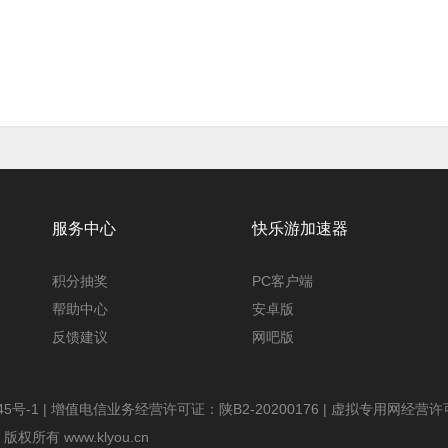
服务中心
快乐游加速器
积分抽奖
PC客户端
帮助中心
安卓版
反馈建议
网吧版
45号-1
| 增值电信业务经营许可证：陕B2-20200176 | 虚拟专用网经营许可证
版权所有 www.klyou.cn