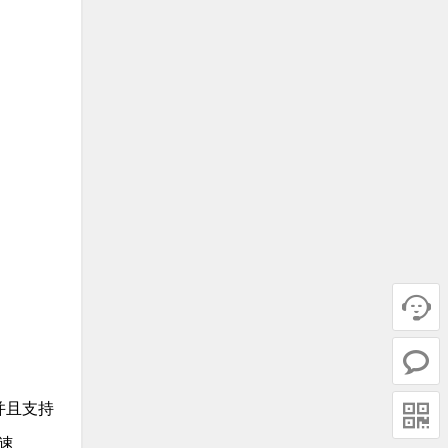


并且支持

加速