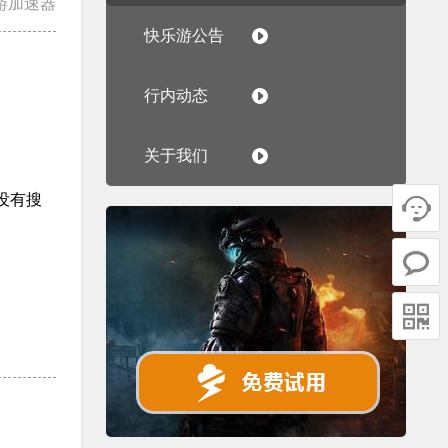
游加速器
快乐游公告
行内动态
关于我们
没有搜


