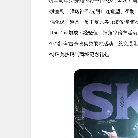
历年周年庆惯例回馈一个不少，本次五周
∙录签到：赠送神圣/光明11连造型、坐
∙强化保护道具：奥丁复原券（装备/坐骑/饰
∙Hot Time加成：经验值、掉落率倍率活动
∙5×5翻牌/击杀收集类限时活动：兑换强
∙特殊兑换码与商城纪念礼包