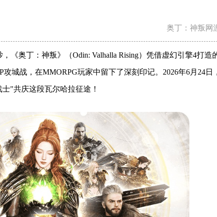
奥丁：神叛网
奥丁：神叛》（Odin: Valhalla Rising）凭借虚幻引擎4打
攻城战，在MMORPG玩家中留下了深刻印记。2026年6月24日
战士"共庆这段瓦尔哈拉征途！