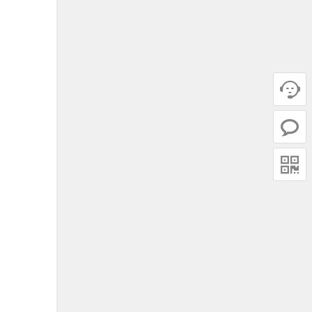


