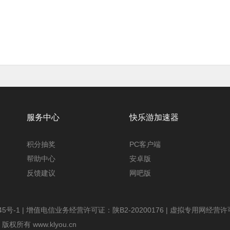
服务中心
快乐游加速器
积分抽奖
PC客户端
帮助中心
安卓版
反馈建议
网吧版
45号-1
| 增值电信业务经营许可证：陕B2-20200176 | 虚拟专用网经营许可证
版权所有 www.klyou.cn