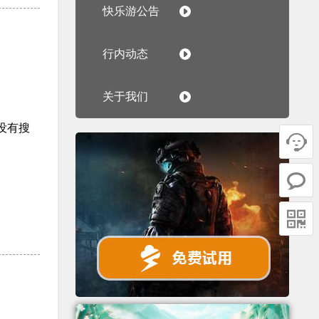
快乐游公告
行内动态
关于我们
没有搜


