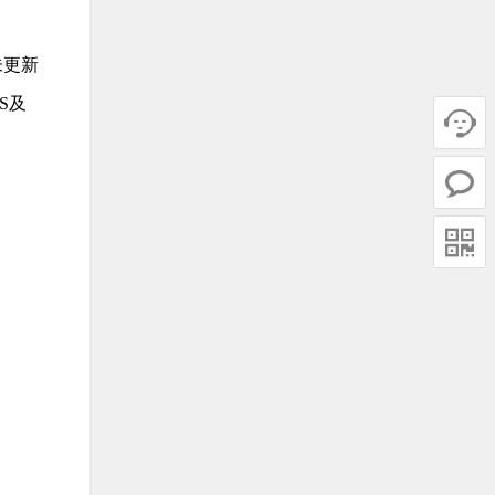
未更新
S及


