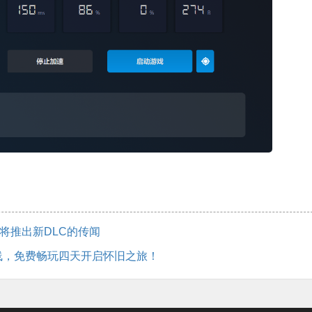
3》将推出新DLC的传闻
线，免费畅玩四天开启怀旧之旅！