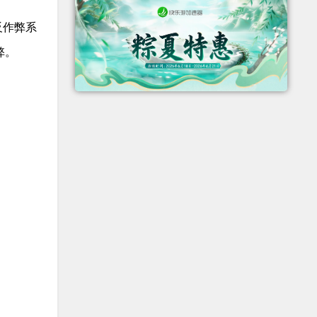
反作弊系
弊。