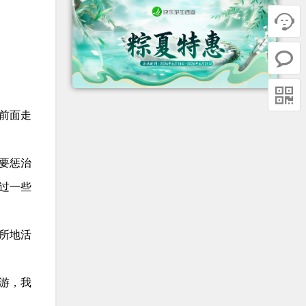



前面走
要惩治
过一些
所地活
游，我