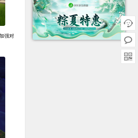

加强对

