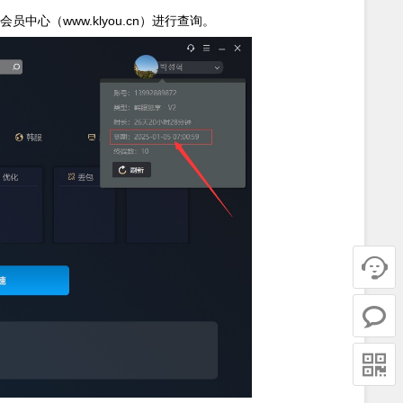
心（www.klyou.cn）进行查询。


